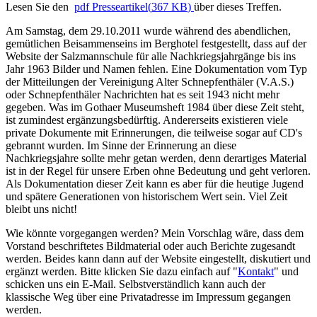
Lesen Sie den
pdf
Presseartikel
(
367 KB
)
über dieses Treffen.
Am Samstag, dem 29.10.2011 wurde während des abendlichen,
gemütlichen Beisammenseins im Berghotel festgestellt, dass auf der
Website der Salzmannschule für alle Nachkriegsjahrgänge bis ins
Jahr 1963 Bilder und Namen fehlen. Eine Dokumentation vom Typ
der Mitteilungen der Vereinigung Alter Schnepfenthäler (V.A.S.)
oder Schnepfenthäler Nachrichten hat es seit 1943 nicht mehr
gegeben. Was im Gothaer Museumsheft 1984 über diese Zeit steht,
ist zumindest ergänzungsbedürftig. Andererseits existieren viele
private Dokumente mit Erinnerungen, die teilweise sogar auf CD's
gebrannt wurden. Im Sinne der Erinnerung an diese
Nachkriegsjahre sollte mehr getan werden, denn derartiges Material
ist in der Regel für unsere Erben ohne Bedeutung und geht verloren.
Als Dokumentation dieser Zeit kann es aber für die heutige Jugend
und spätere Generationen von historischem Wert sein. Viel Zeit
bleibt uns nicht!
Wie könnte vorgegangen werden? Mein Vorschlag wäre, dass dem
Vorstand beschriftetes Bildmaterial oder auch Berichte zugesandt
werden. Beides kann dann auf der Website eingestellt, diskutiert und
ergänzt werden. Bitte klicken Sie dazu einfach auf "
Kontakt
" und
schicken uns ein E-Mail. Selbstverständlich kann auch der
klassische Weg über eine Privatadresse im Impressum gegangen
werden.