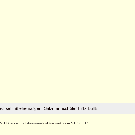
echsel mit ehemaligem Salzmannschüler Fritz Eulitz
MIT License.
Font Awesome
font licensed under
SIL OFL 1.1
.