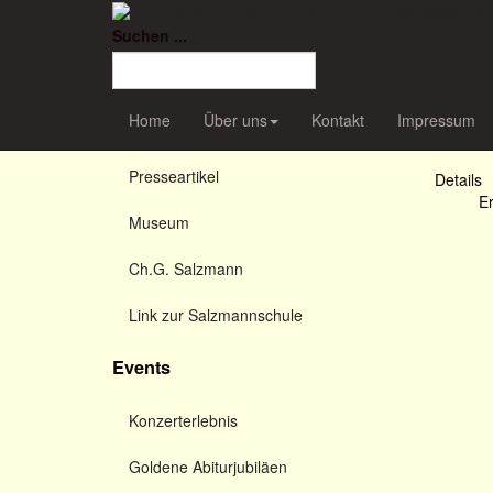
Freundeskreis 
Haupt-Menü
Suchen ...
Hier fi
Home
Vorsitze
Home
Über uns
Kontakt
Impressum
2012 im 
Nachrichten
Presseartikel
Details
Er
Museum
Ch.G. Salzmann
Link zur Salzmannschule
Events
Konzerterlebnis
Goldene Abiturjubiläen